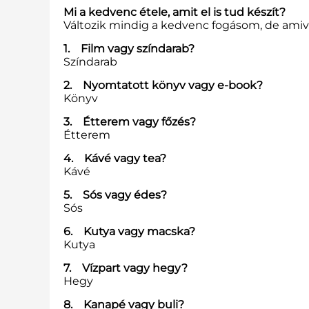
Mi a kedvenc étele, amit el is tud készít?
Változik mindig a kedvenc fogásom, de amive
1. Film vagy színdarab?
Színdarab
2. Nyomtatott könyv vagy e-book?
Könyv
3. Étterem vagy főzés?
Étterem
4. Kávé vagy tea?
Kávé
5. Sós vagy édes?
Sós
6. Kutya vagy macska?
Kutya
7. Vízpart vagy hegy?
Hegy
8. Kanapé vagy buli?