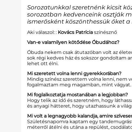
Sorozatunkkal szeretnénk kicsit kö
sorozatban kedvenceink osztják m
ismerősként köszönthessük őket a 
Aki válaszol: :
Kovács Patrícia
színésznő
Van-e valamilyen kötődése Óbudához?
Óbuda nekem csak átutazóban volt az életemb
sok régi kedves ház és sokszor gondoltam a
lehet ott élni.
Mi szeretett volna lenni gyerekkorában?
Mindig színész szerettem volna lenni, nem 
fogalmaztam meg magamban, mint vágyat. Mi
Mi foglalkoztatja mostanában a legjobban?
Hogy telik az idő és szeretném, hogy láthas
és anyagi hátteret, hogy utazhassunk a vilá
Mi volt a legnagyobb kalandja, amire szívese
Születésnapomra kaptam egy tandemugrást, a
méterről átélni és utána a repülést, csodálato