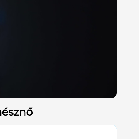
ínésznő