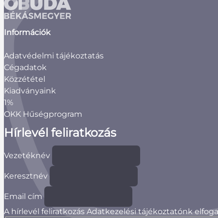
Információk
Adatvédelmi tájékoztatás
Cégadatok
Közzététel
Kiadványaink
1%
OKK Hűségprogram
Hírlevél feliratkozás
Vezetéknév
Keresztnév
Email cím
A hírlevél feliratkozás Adatkezelési tájékoztatónk elfo