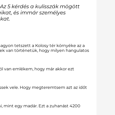
Az 5 kérdés a kulisszák mögött
ikat, és immár személyes
nkat.
gyon tetszett a Kolosy tér környéke az a
nek van történetük, hogy milyen hangulatos
ból van emlékem, hogy már akkor ezt
hessek vele. Hogy megteremtsem azt az időt
, mint egy madár. Ezt a zuhanást 4200