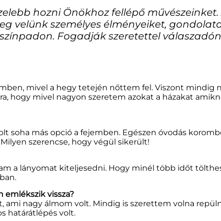
zelebb hozni Önökhoz fellépő művészeinket. 
eg velünk személyes élményeiket, gondolata
színpadon. Fogadják szeretettel válaszadó
en, mivel a hegy tetején nőttem fel. Viszont mindig na
rra, hogy mivel nagyon szeretem azokat a házakat amik
volt soha más opció a fejemben. Egészen óvodás korom
lyen szerencse, hogy végül sikerült!
sam a lányomat kiteljesedni. Hogy minél több időt tölt
gban.
n emlékszik vissza?
mi nagy álmom volt. Mindig is szerettem volna repülni
s határátlépés volt.