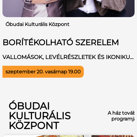
Óbudai Kulturális Központ
BORÍTÉKOLHATÓ SZERELEM
VALLOMÁSOK, LEVÉLRÉSZLETEK ÉS IKONIKUS DALOK A SZERELEMRŐL
szeptember 20. vasárnap
19.00
ÓBUDAI
KULTURÁLIS
A ház továb
programja
KÖZPONT