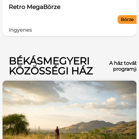
Retro MegaBörze
Börze
Ingyenes
BÉKÁSMEGYERI
A ház továb
KÖZÖSSÉGI HÁZ
programja