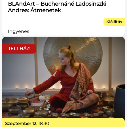
BLAndArt – Buchernáné Ladosinszki
Andrea: Átmenetek
Kiállítás
Ingyenes
TELT HÁZ!
szeptember 12.
18.30