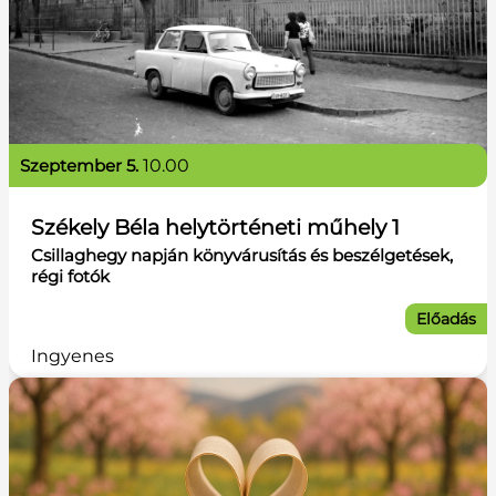
szeptember 5.
10.00
Székely Béla helytörténeti műhely 1
Csillaghegy napján könyvárusítás és beszélgetések,
régi fotók
Előadás
Ingyenes