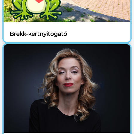
Brekk-kertnyitogató