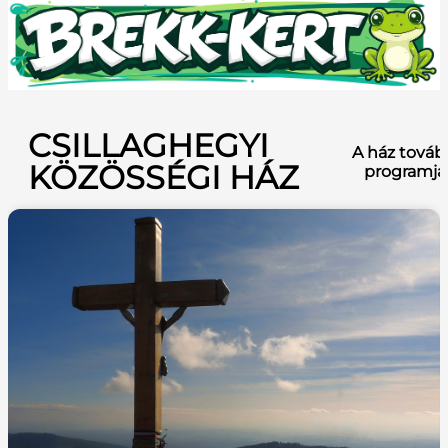
CSILLAGHEGYI
A ház továb
KÖZÖSSÉGI HÁZ
programja