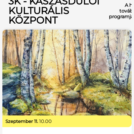
3K - KASZÁSDŰLŐI
A h
KULTURÁLIS
továb
programja
KÖZPONT
szeptember 11.
10.00