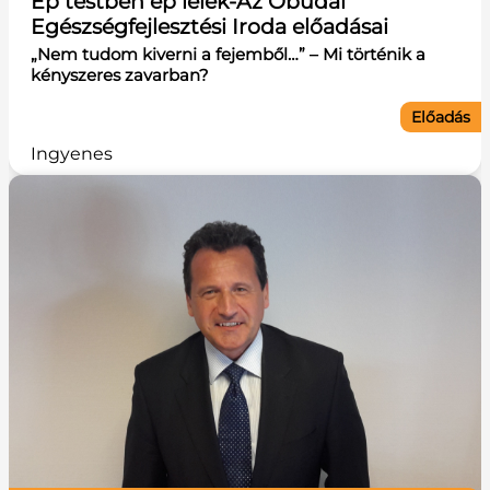
Ép testben ép lélek-Az Óbudai
Egészségfejlesztési Iroda előadásai
„Nem tudom kiverni a fejemből…” – Mi történik a
kényszeres zavarban?
Előadás
Ingyenes