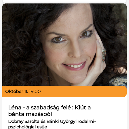
október 11.
19.00
Léna - a szabadság felé : Kiút a
bántalmazásból
Dobray Sarolta és Bánki György irodalmi-
pszichológiai estje