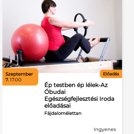
szeptember
Előadás
7.
17.00
Ép testben ép lélek-Az
Óbudai
Egészségfejlesztési Iroda
előadásai
Fájdalomélettan
Ingyenes