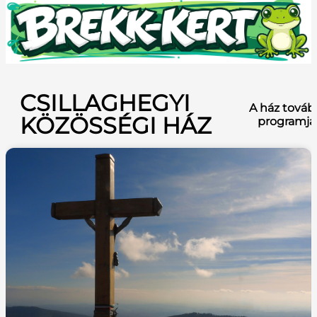
CSILLAGHEGYI
A ház továb
KÖZÖSSÉGI HÁZ
programja