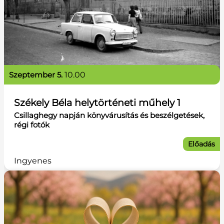
szeptember 5.
10.00
Székely Béla helytörténeti műhely 1
Csillaghegy napján könyvárusítás és beszélgetések,
régi fotók
Előadás
Ingyenes