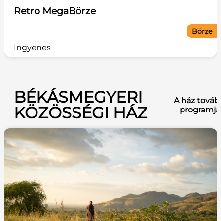
Retro MegaBörze
Börze
Ingyenes
BÉKÁSMEGYERI
A ház továb
KÖZÖSSÉGI HÁZ
programja