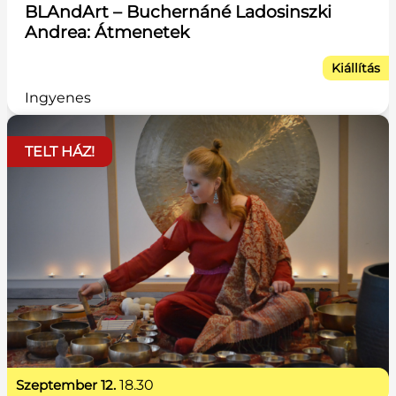
BLAndArt – Buchernáné Ladosinszki
Andrea: Átmenetek
Kiállítás
Ingyenes
TELT HÁZ!
szeptember 12.
18.30