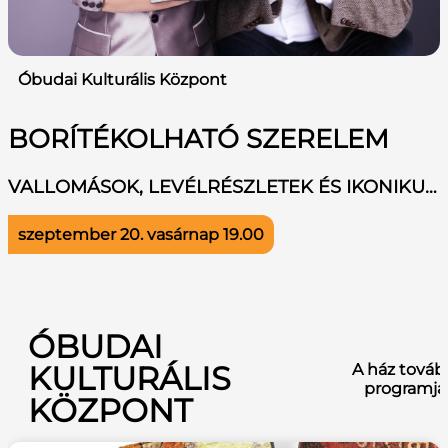
Óbudai Kulturális Központ
BORÍTÉKOLHATÓ SZERELEM
VALLOMÁSOK, LEVÉLRÉSZLETEK ÉS IKONIKUS DALOK A SZERELEMRŐL
szeptember 20. vasárnap
19.00
ÓBUDAI
KULTURÁLIS
A ház továb
programja
KÖZPONT