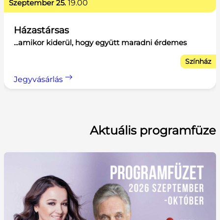
szeptember 25.
19.00
Házastársas
...amikor kiderül, hogy együtt maradni érdemes
Színház
Jegyvásárlás
Aktuális programfüze