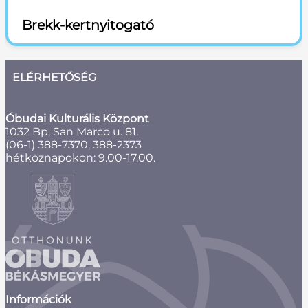
Brekk-kertnyitogató
ELÉRHETŐSÉG
Óbudai Kulturális Központ
1032 Bp, San Marco u. 81.
(06-1) 388-7370, 388-2373
hétköznapokon: 9.00-17.00.
Információk