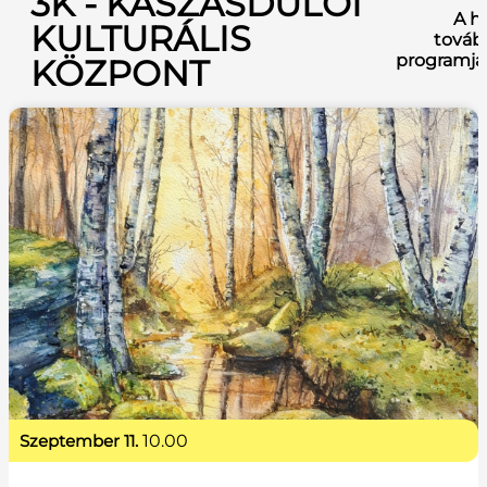
3K - KASZÁSDŰLŐI
A h
KULTURÁLIS
továb
programja
KÖZPONT
szeptember 11.
10.00