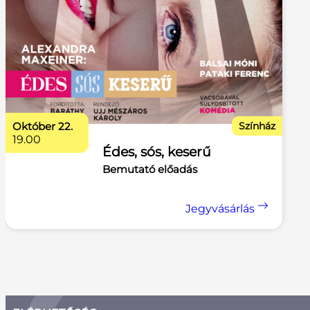
október 22.
Színház
19.00
Édes, sós, keserű
Bemutató előadás
Jegyvásárlás