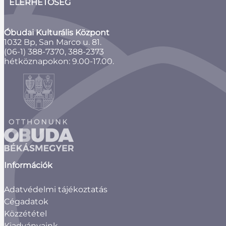
ELÉRHETŐSÉG
Óbudai Kulturális Központ
1032 Bp, San Marco u. 81.
(06-1) 388-7370, 388-2373
hétköznapokon: 9.00-17.00.
Információk
Adatvédelmi tájékoztatás
Cégadatok
Közzététel
Kiadványaink