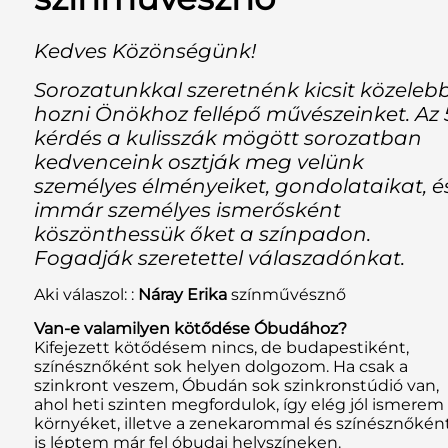
Kedves Közönségünk!
Sorozatunkkal szeretnénk kicsit közeleb
hozni Önökhoz fellépő művészeinket. Az 
kérdés a kulisszák mögött sorozatban
kedvenceink osztják meg velünk
személyes élményeiket, gondolataikat, é
immár személyes ismerősként
köszönthessük őket a színpadon.
Fogadják szeretettel válaszadónkat.
Aki válaszol: :
Náray Erika
színművésznő
Van-e valamilyen kötődése Óbudához?
Kifejezett kötődésem nincs, de budapestiként,
színésznőként sok helyen dolgozom. Ha csak a
szinkront veszem, Óbudán sok szinkronstúdió van,
ahol heti szinten megfordulok, így elég jól ismerem
környéket, illetve a zenekarommal és színésznőkén
is léptem már fel óbudai helyszíneken.