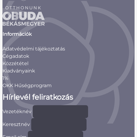
Információk
Adatvédelmi tájékoztatás
Cégadatok
Közzététel
Kiadványaink
1%
OKK Hűségprogram
Hírlevél feliratkozás
Vezetéknév
Keresztnév