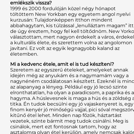
emlékszik vissza?
1999 és 2000 fordulóján közel négy hónapot
töltöttem New Yorkban egy egyetem angol nyelvi
kurzusán: Tulajdonképpen itthon mindent
abbahagytam, kis túlzással „lenulláztam magam” itt
de úgy éreztem, hogy fel kell töltődnöm. New Yorko
választottam, mert nagyon érdekelt a város, érdekel
a kulturális élete, és szerettem volna az angolomon
javítani. Ez volt az egyik legnagyobb kaland az
életemben.
Mi a kedvenc étele, amit el is tud készíteni?
Szeretem az egyszerű ételeket, amelyeket annak
idején még az anyukám és a nagymamám vagy a
nagynéném csodálatosan készített. Ezeknél is min
az alapanyag a lényeg. Például egy jó lecsó szinte
elronthatatlan, ha olyan a paradicsom, a paprika és a
hagyma. A húslevesnek is maga a hús és a zöldség 
titka. Én tudok becsülni egy jó vajaskenyeret is, egy
finom kenyér jó minőségű vajjal, pici sóval megszór
kitűnő étel lehet. Minden nap főzök, háztartást
vezetek, szinte bármit meg tudok csinálni. Meg is
csinálok, mert ezt fontosnak tartom, hogy az
asztalomra olyan étel kerüljön, amely nemcsak kalór