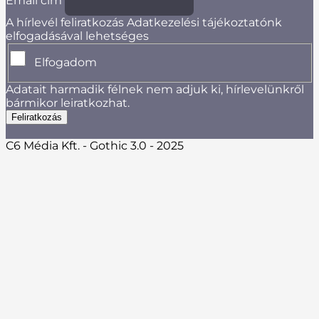
Email cím
A hírlevél feliratkozás Adatkezelési tájékoztatónk
elfogadásával lehetséges
Elfogadom
Adatait harmadik félnek nem adjuk ki, hírlevelünkről
bármikor leiratkozhat.
C6 Média Kft. - Gothic 3.0 - 2025