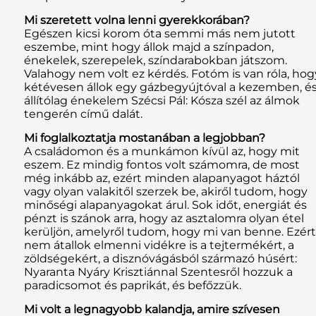
Mi szeretett volna lenni gyerekkorában?
Egészen kicsi korom óta semmi más nem jutott
eszembe, mint hogy állok majd a színpadon,
énekelek, szerepelek, színdarabokban játszom.
Valahogy nem volt ez kérdés. Fotóm is van róla, hog
kétévesen állok egy gázbegyújtóval a kezemben, é
állítólag énekelem Szécsi Pál: Kósza szél az álmok
tengerén című dalát.
Mi foglalkoztatja mostanában a legjobban?
A családomon és a munkámon kívül az, hogy mit
eszem. Ez mindig fontos volt számomra, de most
még inkább az, ezért minden alapanyagot háztól
vagy olyan valakitől szerzek be, akiről tudom, hogy
minőségi alapanyagokat árul. Sok időt, energiát és
pénzt is szánok arra, hogy az asztalomra olyan étel
kerüljön, amelyről tudom, hogy mi van benne. Ezért
nem átallok elmenni vidékre is a tejtermékért, a
zöldségekért, a disznóvágásból származó húsért:
Nyaranta Nyáry Krisztiánnal Szentesről hozzuk a
paradicsomot és paprikát, és befőzzük.
Mi volt a legnagyobb kalandja, amire szívesen