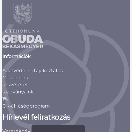
Információk
Adatvédelmi tájékoztatás
Cégadatok
Közzététel
Kiadványaink
1%
OKK Hűségprogram
Hírlevél feliratkozás
Vezetéknév