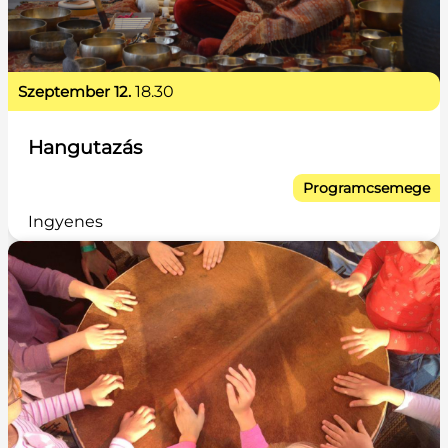
szeptember 12.
18.30
Hangutazás
Programcsemege
Ingyenes