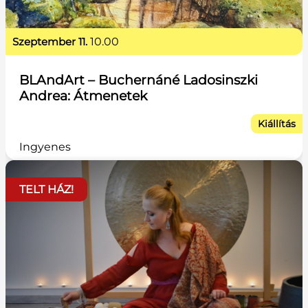
szeptember 11.
10.00
BLAndArt – Buchernáné Ladosinszki
Andrea: Átmenetek
Kiállítás
Ingyenes
TELT HÁZ!