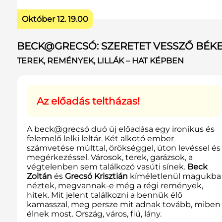
Október 12. 19.00
BECK@GRECSÓ: SZERETET VESSZŐ BÉK
TEREK, REMÉNYEK, LILLÁK – HAT KÉPBEN
Az előadás teltházas!
A beck@grecsó duó új előadása egy ironikus és
felemelő lelki leltár. Két alkotó ember
számvetése múlttal, örökséggel, úton levéssel és
megérkezéssel. Városok, terek, garázsok, a
végtelenben sem találkozó vasúti sínek.
Beck
Zoltán
és
Grecsó Krisztián
kíméletlenül magukba
néztek, megvannak-e még a régi remények,
hitek. Mit jelent találkozni a bennük élő
kamasszal, meg persze mit adnak tovább, miben
élnek most. Ország, város, fiú, lány.