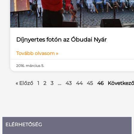
Díjnyertes fotón az Óbudai Nyár
Tovább olvasom »
2016. március 5.
« Előző
1
2
3
...
43
44
45
46
Következő
ELÉRHETŐSÉG