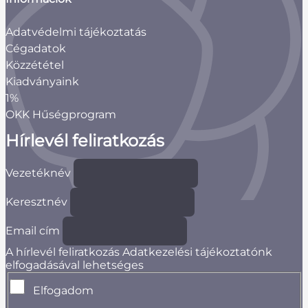
Adatvédelmi tájékoztatás
Cégadatok
Közzététel
Kiadványaink
1%
OKK Hűségprogram
Hírlevél feliratkozás
Vezetéknév
Keresztnév
Email cím
A hírlevél feliratkozás Adatkezelési tájékoztatónk
elfogadásával lehetséges
Elfogadom