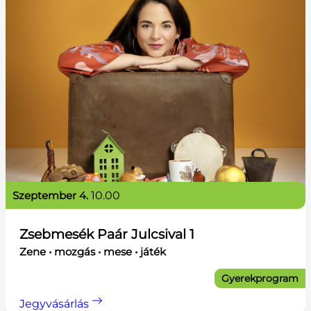
szeptember 4.
10.00
Zsebmesék Paár Julcsival 1
Zene • mozgás • mese • játék
Gyerekprogram
Jegyvásárlás