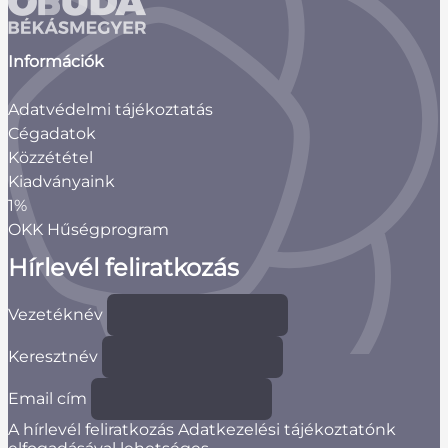
Információk
Adatvédelmi tájékoztatás
Cégadatok
Közzététel
Kiadványaink
1%
OKK Hűségprogram
Hírlevél feliratkozás
Vezetéknév
Keresztnév
Email cím
A hírlevél feliratkozás Adatkezelési tájékoztatónk