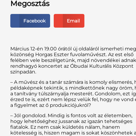
Megosztás
Facebook
Email
Március 12-én 19.00 órától új oldaláról ismerheti meg
közönség Horgas Eszter fuvolaművészt. Az est első
felében vele beszélgetünk, majd növendékei adna
rendhagyó koncertet az Óbudai Kulturális Központ
színpadán.
– A művész és a tanár számára is komoly elismerés, 
példaképnek tekintik, s mindkettőnek nagy öröm, 
a tanítvány túlszárnyalja mesterét. Gondolom, ezt í
érzed te is, ezért nem lépsz velük fel, hogy ne vond 
a figyelmet az ő produkciójukról?
– Jól gondolod. Mindig is fontos volt az életemben,
hogy lehetőséghez jussanak az igazán tehetséges
fiatalok. Ez nem csak küldetés nálam, hanem
kötelesség is, hiszen magam is sokat köszönhetek 