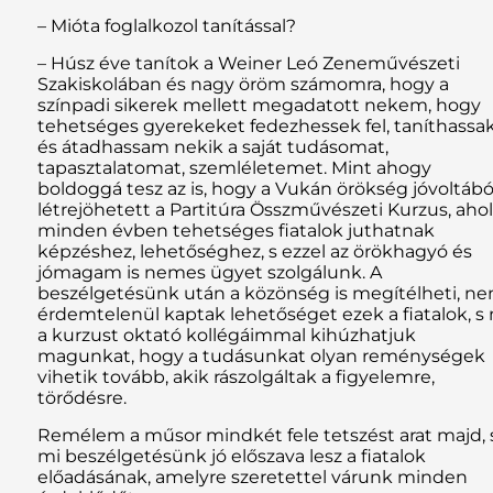
– Mióta foglalkozol tanítással?
– Húsz éve tanítok a Weiner Leó Zeneművészeti
Szakiskolában és nagy öröm számomra, hogy a
színpadi sikerek mellett megadatott nekem, hogy
tehetséges gyerekeket fedezhessek fel, taníthassa
és átadhassam nekik a saját tudásomat,
tapasztalatomat, szemléletemet. Mint ahogy
boldoggá tesz az is, hogy a Vukán örökség jóvoltábó
létrejöhetett a Partitúra Összművészeti Kurzus, ahol
minden évben tehetséges fiatalok juthatnak
képzéshez, lehetőséghez, s ezzel az örökhagyó és
jómagam is nemes ügyet szolgálunk. A
beszélgetésünk után a közönség is megítélheti, n
érdemtelenül kaptak lehetőséget ezek a fiatalok, s
a kurzust oktató kollégáimmal kihúzhatjuk
magunkat, hogy a tudásunkat olyan reménységek
vihetik tovább, akik rászolgáltak a figyelemre,
törődésre.
Remélem a műsor mindkét fele tetszést arat majd, 
mi beszélgetésünk jó előszava lesz a fiatalok
előadásának, amelyre szeretettel várunk minden