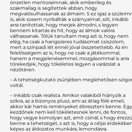
önzetlen mentoraimnak, akik emberileg és
szakmailag is segítettek abban, hogy
megvalósulhassanak az álmaim. S ez igaz a szüleim
is, akik sosem nyirbálták a szárnyaimat, sőt, inkább
arra tanítottak, hogy merjek álmodni, s legyen
bennem kitartás és hit, hogy az álmok valóra
válhassanak. Tőlük tanultam meg azt is, hogy nem
elég, ha csak a hangszeres tudásomat csiszolom,
mert a színpadi lét ennél jóval összetettebb. Az én
felelősségem az is, hogy ne csak a játékommal,
hanem a megjelenésemmel, mozgásommal is arra
törekedjek, hogy tökéletes legyen a varázslat a
nézőtéren.
– A tehetségkutató zsűrijében meglehetősen szigo
voltál.
– Inkább csak realista. Amikor valakiből hiányzik a
szikra, az a bizonyos plusz, ami az átlag fölé emeli,
akkor kár hamis reményeket ébreszteni benne. Eg
kezdőnek nem kell tökéletesnek lenni, de fontos,
hogy vegye komolyan azt, amit csinál, s hogy érezz
benne a tehetséget, s azt is, hogy a céljai érdekébe
képes az áldozatos munkára, lemondásra.