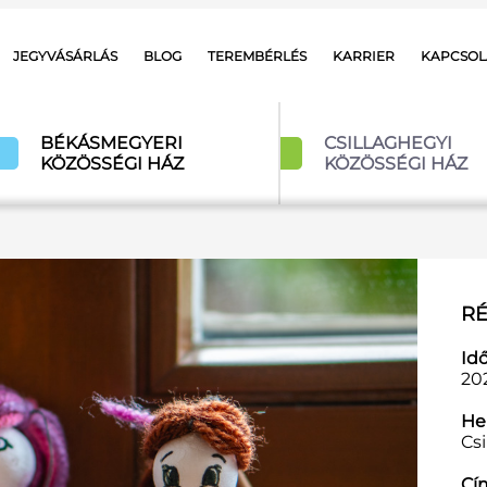
JEGYVÁSÁRLÁS
BLOG
TEREMBÉRLÉS
KARRIER
KAPCSOL
BÉKÁSMEGYERI
CSILLAGHEGYI
KÖZÖSSÉGI HÁZ
KÖZÖSSÉGI HÁZ
RÉ
Id
202
Hel
Cs
Cí