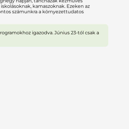
llaghegy napján, táncházak kézműves
k iskolásoknak, kamaszoknak. Ezeken az
 fontos számunkra a környezettudatos
rogramokhoz igazodva. Június 23-tól csak a