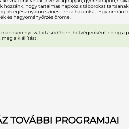
lálkozhatunk velük, a víz világnapján, gyereknapon, Csi
k hozzánk, hogy tartalmas napközis táborokat tartsana
k fogják egész nyáron színesíteni a házunkat. Egyformán
 játék és hagyományőrzés öröme.
öznapokon nyitvatartási időben, hétvégenként pedig a p
eg a kiállítást.
ÁZ TOVÁBBI PROGRAMJAI