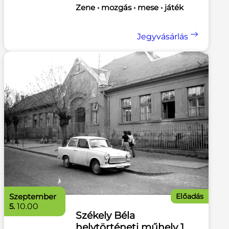
Zene • mozgás • mese • játék
Jegyvásárlás
szeptember
Előadás
5.
10.00
Székely Béla
helytörténeti műhely 1