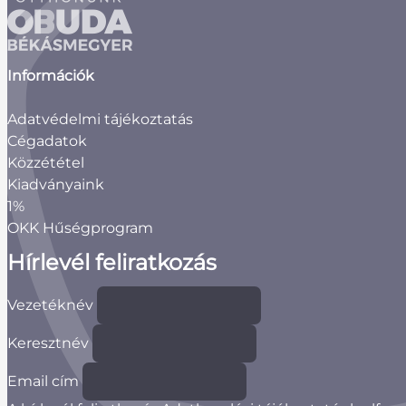
Információk
Adatvédelmi tájékoztatás
Cégadatok
Közzététel
Kiadványaink
1%
OKK Hűségprogram
Hírlevél feliratkozás
Vezetéknév
Keresztnév
Email cím