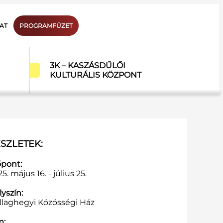
AT
PROGRAMFÜZET
3K – KASZÁSDŰLŐI
KULTURÁLIS KÖZPONT
SZLETEK:
őpont:
5. május 16. - július 25.
yszín:
illaghegyi Közösségi Ház
m: