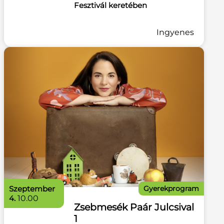
Fesztivál keretében
Ingyenes
szeptember
Gyerekprogram
4.
10.00
Zsebmesék Paár Julcsival
1