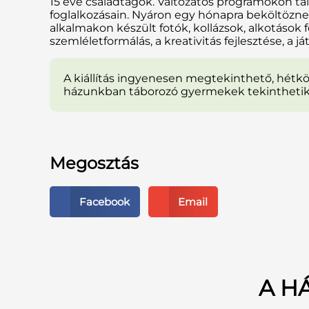
15 éve családtagok. Változatos programokon ta
foglalkozásain. Nyáron egy hónapra beköltözne
alkalmakon készült fotók, kollázsok, alkotáso
szemléletformálás, a kreativitás fejlesztése, a
A kiállítás ingyenesen megtekinthető, hétk
házunkban táborozó gyermekek tekinthetik m
Megosztás
Facebook
Email
A H