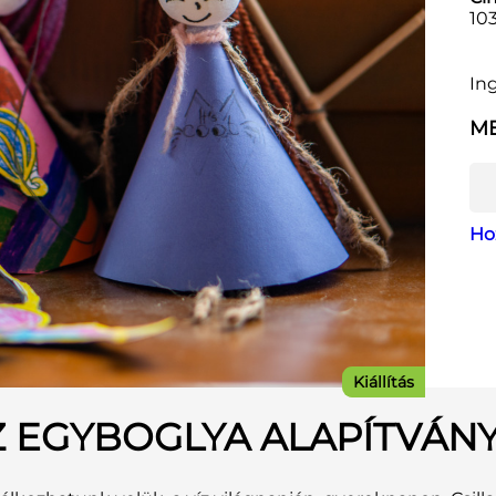
103
In
ME
Ho
Kiállítás
 EGYBOGLYA ALAPÍTVÁNY