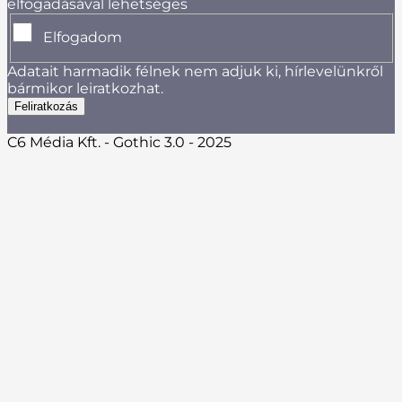
elfogadásával lehetséges
Elfogadom
Adatait harmadik félnek nem adjuk ki, hírlevelünkről
bármikor leiratkozhat.
C6 Média Kft. - Gothic 3.0 - 2025