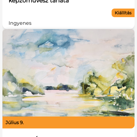
képzőművész tárlata
Kiállítás
Ingyenes
július 9.