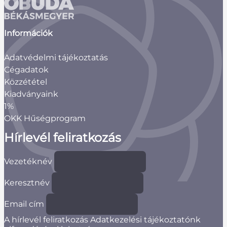
Információk
Adatvédelmi tájékoztatás
Cégadatok
Közzététel
Kiadványaink
1%
OKK Hűségprogram
Hírlevél feliratkozás
Vezetéknév
Keresztnév
Email cím
A hírlevél feliratkozás Adatkezelési tájékoztatónk