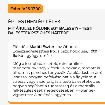
Február 16. 17.00
ÉP TESTBEN ÉP LÉLEK
MIT ÁRUL EL RÓLUNK EGY BALESET? – TESTI
BALESETEK PSZICHÉS HÁTTERE
Előadók:
Maróti Eszter
– az Óbudai
Egészségfejlesztési Iroda pszichológusa,
Tóth
Ildikó
– gyógytornász
Még a kisebb balesetek, mint amikor
megbotlunk vagy kifordul a bokánk, mögött is
állhatnak pszichés tényezők. Az előadásban arról
lesz szó, hogyan befolyásolhatja a figyelem, a
stressz vagy a szorongás a testi baleseteket, és
hogyan segíthet a tudatosság és a mentális
felkészülés ezek megelőzésében. <<orange-
vignette>> A belépés ingyenes.