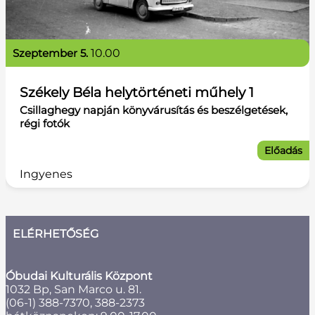
szeptember 5.
10.00
Székely Béla helytörténeti műhely 1
Csillaghegy napján könyvárusítás és beszélgetések,
régi fotók
Előadás
Ingyenes
ELÉRHETŐSÉG
Óbudai Kulturális Központ
1032 Bp, San Marco u. 81.
(06-1) 388-7370, 388-2373