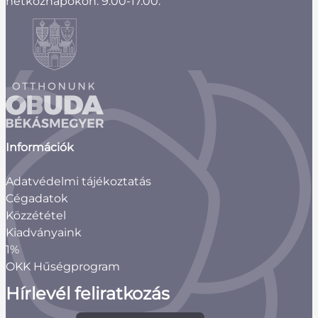
hétköznapokon: 9.00-17.00.
Információk
Adatvédelmi tájékoztatás
Cégadatok
Közzététel
Kiadványaink
1%
OKK Hűségprogram
Hírlevél feliratkozás