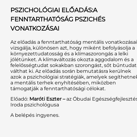
PSZICHOLÓGIAI ELŐADÁS:A
FENNTARTHATÓSÁG PSZICHÉS
VONATKOZÁSAI
Az előadás a fenntarthatóság mentális vonatkozásai
vizsgálja, különösen azt, hogy miként befolyásolja a
környezettudatosság és a klímaszorongás a lelki
jólétünket. A klímaváltozás okozta aggodalom és a
felelősségtudat sokakban szorongást, sőt bűntudat
válthat ki. Az előadás során bemutatásra kerülnek
azok a pszichológiai stratégiák, amelyek segíthetne
a mentális terhek enyhítésében, miközben
támogatják a fenntarthatósági célokat.
Előadó:
Maróti Eszter –
az Óbudai Egészségfejlesztés
Iroda pszichológusa
A belépés ingyenes.