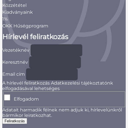
Közzététel
Kiadványaink
1%
OKK Hűségprogram
Hírlevél feliratkozás
Vezetéknév
Keresztnév
Email cím
A hírlevél feliratkozás Adatkezelési tájékoztatónk
elfogadásával lehetséges
Elfogadom
Adatait harmadik félnek nem adjuk ki, hírlevelünkről
bármikor leiratkozhat.