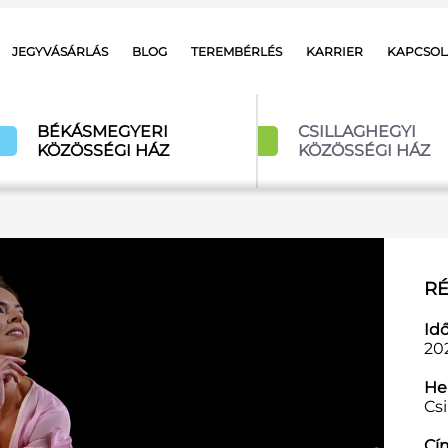
JEGYVÁSÁRLÁS
BLOG
TEREMBÉRLÉS
KARRIER
KAPCSOL
BÉKÁSMEGYERI
CSILLAGHEGYI
KÖZÖSSÉGI HÁZ
KÖZÖSSÉGI HÁZ
RÉ
Id
202
Hel
Cs
Cí