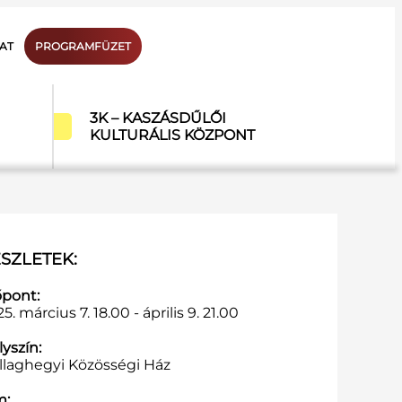
AT
PROGRAMFÜZET
3K – KASZÁSDŰLŐI
KULTURÁLIS KÖZPONT
SZLETEK:
őpont:
5. március 7. 18.00 - április 9. 21.00
yszín:
illaghegyi Közösségi Ház
m: