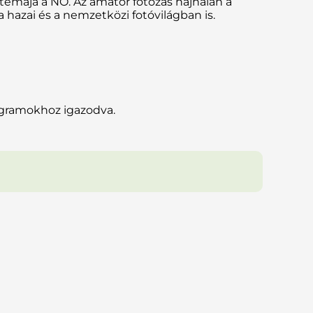
 témája a NŐ. Az amatőr fotózás hajnalán a
 hazai és a nemzetközi fotóvilágban is.
ogramokhoz igazodva.