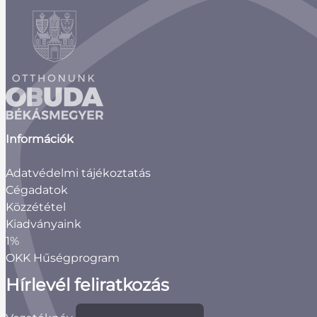
Információk
Adatvédelmi tájékoztatás
Cégadatok
Közzététel
Kiadványaink
1%
OKK Hűségprogram
Hírlevél feliratkozás