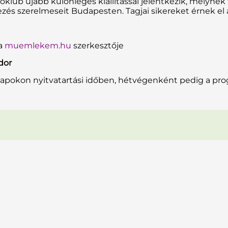
óklub újabb különleges kiállítással jelentkezik, melynek
zés szerelmeseit Budapesten. Tagjai sikereket érnek el a
 a
muemlekem.hu
szerkesztője
dor
napokon nyitvatartási időben, hétvégenként pedig a pr