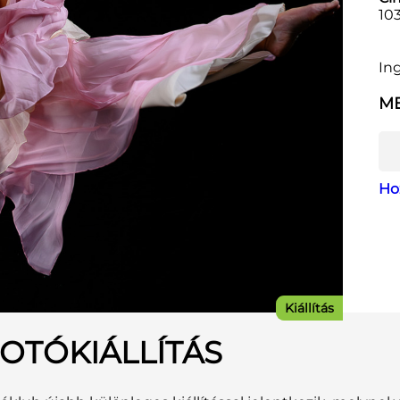
103
In
ME
Ho
Kiállítás
OTÓKIÁLLÍTÁS