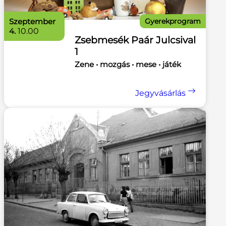
szeptember
Gyerekprogram
4.
10.00
Zsebmesék Paár Julcsival
1
Zene • mozgás • mese • játék
Jegyvásárlás