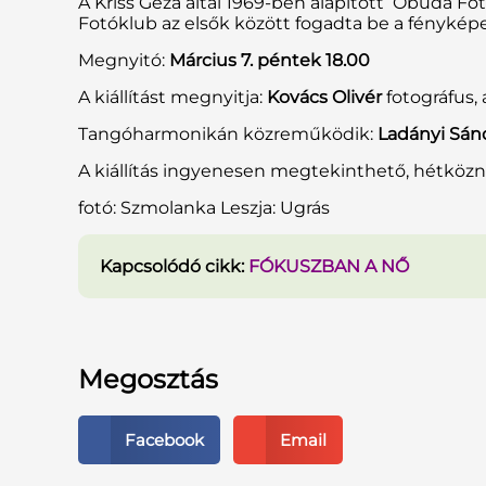
A Kriss Géza által 1969-ben alapított Óbuda Fot
Fotóklub az elsők között fogadta be a fényképe
Megnyitó:
Március 7. péntek 18.00
A kiállítást megnyitja:
Kovács Olivér
fotográfus,
Tangóharmonikán közreműködik:
Ladányi Sán
A kiállítás ingyenesen megtekinthető, hétköz
fotó: Szmolanka Leszja: Ugrás
Kapcsolódó cikk:
FÓKUSZBAN A NŐ
Megosztás
Facebook
Email