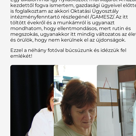
kezdettől fogva ismertem, gazdasági ügyeivel előtt
is foglalkoztam az akkori Oktatási Ügyosztály
intézményfenntartó részlegénél /GAMESZ/. Az itt
töltött évekről és a munkámról is ugyanazt
mondhatom, hogy ellentmondásos, mert rutin és
megszokás, ugyanakkor itt mindig változatos az élet
és örülök, hogy nem kerülnek el az újdonságok.
Ezzel a néhány fotóval búcsúzunk és idézzük fel
emlékét!