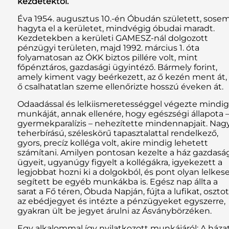
kezdetektől.
Éva 1954. augusztus 10.-én Óbudán született, sose
hagyta el a kerületet, mindvégig óbudai maradt.
Kezdetekben a kerületi GAMESZ-nál dolgozott
pénzügyi területen, majd 1992. március 1. óta
folyamatosan az ÓKK biztos pillére volt, mint
főpénztáros, gazdasági ügyintéző. Bármely forint,
amely kiment vagy beérkezett, az ő kezén ment át,
ő csalhatatlan szeme ellenőrizte hosszú éveken át.
Odaadással és lelkiismeretességgel végezte mindig
munkáját, annak ellenére, hogy egészségi állapota 
gyermekparalízis – nehezítette mindennapjait. Nag
teherbírású, széleskörű tapasztalattal rendelkező,
gyors, precíz kolléga volt, akire mindig lehetett
számítani. Amilyen pontosan kezelte a ház gazdasá
ügyeit, ugyanúgy figyelt a kollégákra, igyekezett a
legjobbat hozni ki a dolgokból, és pont olyan lelkes
segített be egyéb munkákba is. Egész nap állta a
sarat a Fő téren, Óbuda Napján, fújta a lufikat, oszto
az ebédjegyet és intézte a pénzügyeket egyszerre,
gyakran ült be jegyet árulni az Ásványbörzéken.
Egy alkalommal így nyilatkozott munkájáról: A háza