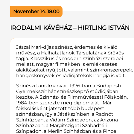
November 14. 18.00
IRODALMI KÁVÉHÁZ – HIRTLING ISTVÁN
Jászai Mari-díjas színész, érdemes és kiváló
művész, a Halhatatlanok Társulatának örökös
tagja. Klasszikus és modern színházi szerepei
mellett, magyar filmekben is emlékezetes
alakításokat nyújtott, valamint szinkronszerepek,
hangoskönyvek és rádiójátékok hangja is volt.
Színészi tanulmányait 1976-ban a Budapesti
Gyermekszínház színészképző stúdiójában
kezdte. A Színház- és Filmművészeti Főiskolán,
1984-ben szerezte meg diplomáját. Már
főiskolásként játszott több budapesti
színházban, így a Játékszínben, a Radnóti
Színházban, a Vidám Színpadon, az Arizona
Színházban, a Margitszigeti Szabadtéri
Színpadon, a Merlin Színházban és a Pince