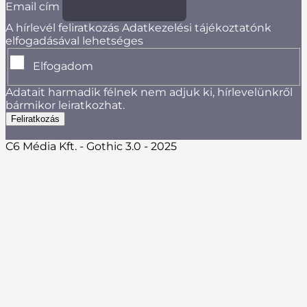
Email cím
A hírlevél feliratkozás Adatkezelési tájékoztatónk
elfogadásával lehetséges
Elfogadom
Adatait harmadik félnek nem adjuk ki, hírlevelünkről
bármikor leiratkozhat.
C6 Média Kft. - Gothic 3.0 - 2025