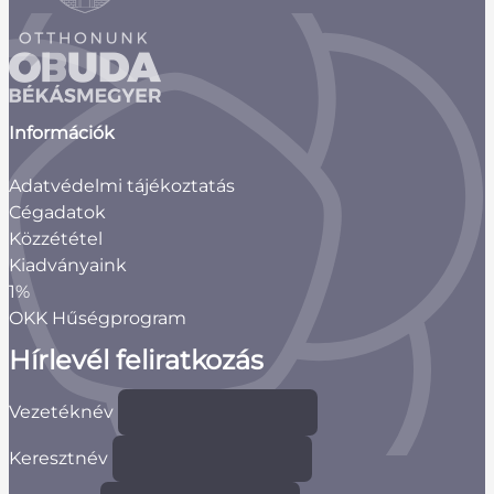
Információk
Adatvédelmi tájékoztatás
Cégadatok
Közzététel
Kiadványaink
1%
OKK Hűségprogram
Hírlevél feliratkozás
Vezetéknév
Keresztnév