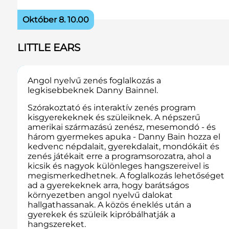
Október 8. 10.00
LITTLE EARS
Angol nyelvű zenés foglalkozás a
legkisebbeknek Danny Bainnel.
Szórakoztató és interaktív zenés program
kisgyerekeknek és szüleiknek. A népszerű
amerikai származású zenész, mesemondó - és
három gyermekes apuka - Danny Bain hozza el
kedvenc népdalait, gyerekdalait, mondókáit és
zenés játékait erre a programsorozatra, ahol a
kicsik és nagyok különleges hangszereivel is
megismerkedhetnek. A foglalkozás lehetőséget
ad a gyerekeknek arra, hogy barátságos
környezetben angol nyelvű dalokat
hallgathassanak. A közös éneklés után a
gyerekek és szüleik kipróbálhatják a
hangszereket.