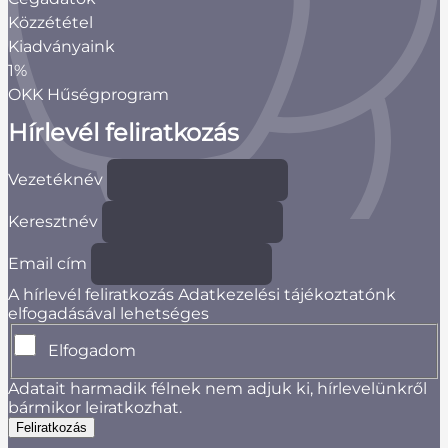
Közzététel
Kiadványaink
1%
OKK Hűségprogram
Hírlevél feliratkozás
Vezetéknév
Keresztnév
Email cím
A hírlevél feliratkozás Adatkezelési tájékoztatónk
elfogadásával lehetséges
Elfogadom
Adatait harmadik félnek nem adjuk ki, hírlevelünkről
bármikor leiratkozhat.