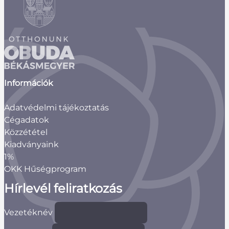
Információk
Adatvédelmi tájékoztatás
Cégadatok
Közzététel
Kiadványaink
1%
OKK Hűségprogram
Hírlevél feliratkozás
Vezetéknév