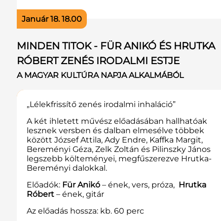
Január 18. 18.00
MINDEN TITOK - FÜR ANIKÓ ÉS HRUTKA
RÓBERT ZENÉS IRODALMI ESTJE
A MAGYAR KULTÚRA NAPJA ALKALMÁBÓL
„Lélekfrissítő zenés irodalmi inhaláció”
A két ihletett művész előadásában hallhatóak
lesznek versben és dalban elmesélve többek
között József Attila, Ady Endre, Kaffka Margit,
Bereményi Géza, Zelk Zoltán és Pilinszky János
legszebb költeményei, megfűszerezve Hrutka-
Bereményi dalokkal.
Előadók:
Für Anikó
– ének, vers, próza,
Hrutka
Róbert
– ének, gitár
Az előadás hossza: kb. 60 perc