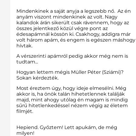
Mindenkinek a saját anyja a legszebb nő. Az én
anyám viszont mindenkinek az volt. Nagy
kalandok árán sikerült csak rávennem, hogy az
összes jelentkező közül végre pont az
édesapámnál kössön ki. Csakhogy, addigra már
volt három apám, és engem is egészen máshogy
hívtak.
A vérszerinti apámról pedig akkor még nem is
tudtam...
Hogyan lettem mégis Müller Péter (Sziámi)?
Sokan kérdezték.
Most éreztem úgy, hogy ideje elmesélni. Még
akkor is, ha önök talán hihetetlennek találják
majd, mint ahogy utólag én magam is mindig
sűrű hitetlenkedéssel nézem végig az életem
filmjét.
Hepiend. Győztem! Lett apukám, de még
milyen!