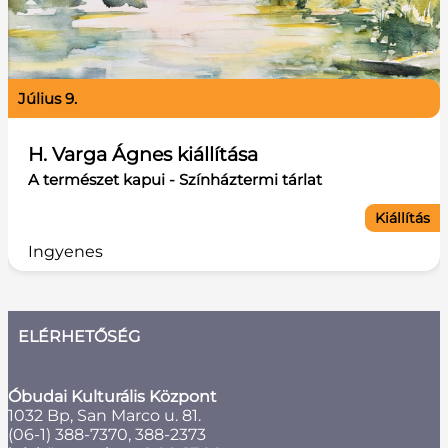
július 9.
H. Varga Ágnes kiállítása
A természet kapui - Színháztermi tárlat
Kiállítás
Ingyenes
ELÉRHETŐSÉG
Óbudai Kulturális Központ
1032 Bp, San Marco u. 81.
(06-1) 388-7370, 388-2373