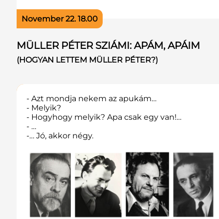
November 22. 18.00
MÜLLER PÉTER SZIÁMI: APÁM, APÁIM
(HOGYAN LETTEM MÜLLER PÉTER?)
- Azt mondja nekem az apukám…
- Melyik?
- Hogyhogy melyik? Apa csak egy van!…
- …
-… Jó, akkor négy.