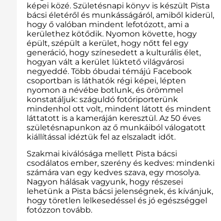
képei közé. Születésnapi könyv is készült Pista
bácsi életéről és munkásságáról, amiből kiderül,
hogy ő valóban mindent lefotózott, ami a
kerülethez kötődik. Nyomon követte, hogy
épült, szépült a kerület, hogy nőtt fel egy
generáció, hogy színesedett a kulturális élet,
hogyan vált a kerület lüktető világvárosi
negyeddé. Több óbudai témájú Facebook
csoportban is láthatók régi képei, lépten
nyomon a névébe botlunk, és örömmel
konstatáljuk: száguldó fotóriporterünk
mindenhol ott volt, mindent látott és mindent
láttatott is a kameráján keresztül. Az 50 éves
születésnapunkon az ő munkáiból válogatott
kiállítással idéztük fel az elszaladt időt.
Szakmai kiválósága mellett Pista bácsi
csodálatos ember, szerény és kedves: mindenki
számára van egy kedves szava, egy mosolya.
Nagyon hálásak vagyunk, hogy részesei
lehetünk a Pista bácsi jelenségnek, és kívánjuk,
hogy töretlen lelkesedéssel és jó egészséggel
fotózzon tovább.