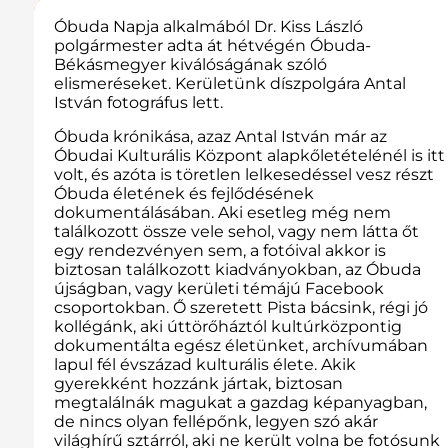
Óbuda Napja alkalmából Dr. Kiss László
polgármester adta át hétvégén Óbuda-
Békásmegyer kiválóságának szóló
elismeréseket. Kerületünk díszpolgára Antal
István fotográfus lett.
Óbuda krónikása, azaz Antal István már az
Óbudai Kulturális Központ alapkőletételénél is itt
volt, és azóta is töretlen lelkesedéssel vesz részt
Óbuda életének és fejlődésének
dokumentálásában. Aki esetleg még nem
találkozott össze vele sehol, vagy nem látta őt
egy rendezvényen sem, a fotóival akkor is
biztosan találkozott kiadványokban, az Óbuda
újságban, vagy kerületi témájú Facebook
csoportokban. Ő szeretett Pista bácsink, régi jó
kollégánk, aki úttörőháztól kultúrközpontig
dokumentálta egész életünket, archívumában
lapul fél évszázad kulturális élete. Akik
gyerekként hozzánk jártak, biztosan
megtalálnák magukat a gazdag képanyagban,
de nincs olyan fellépőnk, legyen szó akár
világhírű sztárról, aki ne került volna be fotósunk