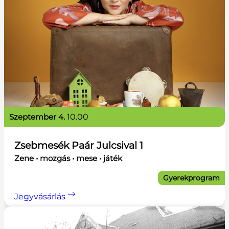
szeptember 4.
10.00
Zsebmesék Paár Julcsival 1
Zene • mozgás • mese • játék
Gyerekprogram
Jegyvásárlás