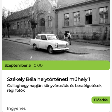
szeptember 5.
10.00
Székely Béla helytörténeti műhely 1
Csillaghegy napján könyvárusítás és beszélgetések,
régi fotók
Előadás
Ingyenes