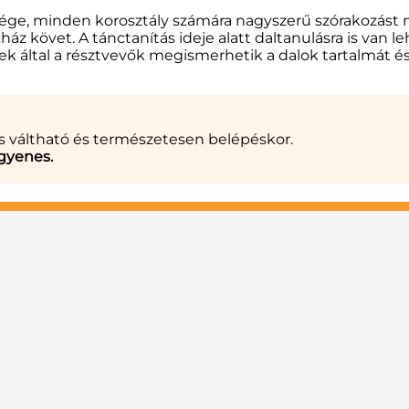
ége, minden korosztály számára nagyszerű szórakozást ny
ncház követ. A tánctanítás ideje alatt daltanulásra is van
k által a résztvevők megismerhetik a dalok tartalmát és 
is váltható és természetesen belépéskor.
gyenes.