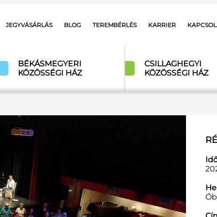
JEGYVÁSÁRLÁS
BLOG
TEREMBÉRLÉS
KARRIER
KAPCSOL
BÉKÁSMEGYERI
CSILLAGHEGYI
KÖZÖSSÉGI HÁZ
KÖZÖSSÉGI HÁZ
RÉ
Id
202
Hel
Ób
Cí