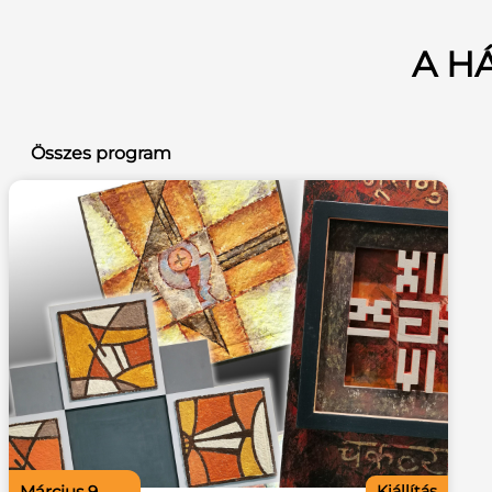
A H
Összes program
március 9.
Kiállítás