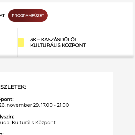
AT
PROGRAMFÜZET
3K – KASZÁSDŰLŐI
KULTURÁLIS KÖZPONT
SZLETEK:
őpont:
6. november 29. 17.00 - 21.00
yszín:
udai Kulturális Központ
m: