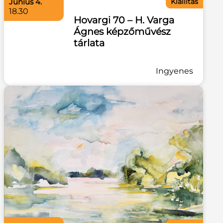
június 4.
Kiállítás
18.30
Hovargi 70 – H. Varga
Ágnes képzőművész
tárlata
Ingyenes