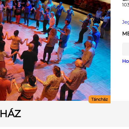
10
Je
ME
Ho
Táncház
CHÁZ