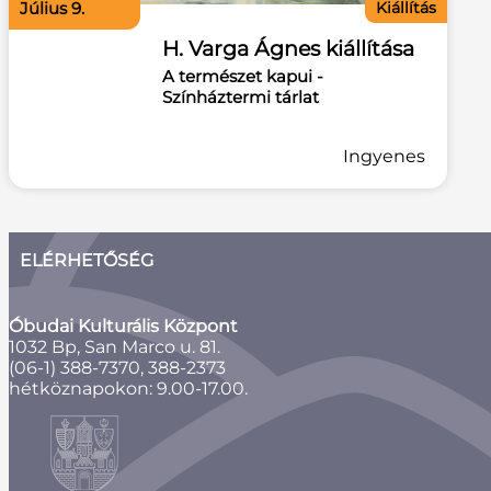
július 9.
Kiállítás
H. Varga Ágnes kiállítása
A természet kapui -
Színháztermi tárlat
Ingyenes
ELÉRHETŐSÉG
Óbudai Kulturális Központ
1032 Bp, San Marco u. 81.
(06-1) 388-7370, 388-2373
hétköznapokon: 9.00-17.00.