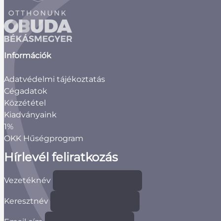
Információk
Adatvédelmi tájékoztatás
Cégadatok
Közzététel
Kiadványaink
1%
OKK Hűségprogram
Hírlevél feliratkozás
Vezetéknév
Keresztnév