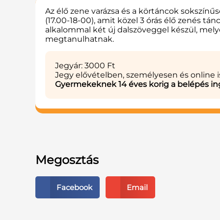
Az élő zene varázsa és a körtáncok sokszínűs
(17.00-18-00), amit közel 3 órás élő zenés tá
alkalommal két új dalszöveggel készül, melye
megtanulhatnak.
Jegyár: 3000 Ft
Jegy elővételben, személyesen és online 
Gyermekeknek 14 éves korig a belépés in
Megosztás
Facebook
Email