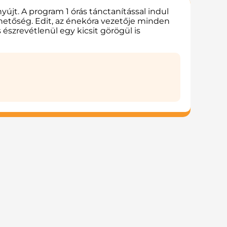
újt. A program 1 órás tánctanítással indul
 lehetőség. Edit, az énekóra vezetője minden
észrevétlenül egy kicsit görögül is