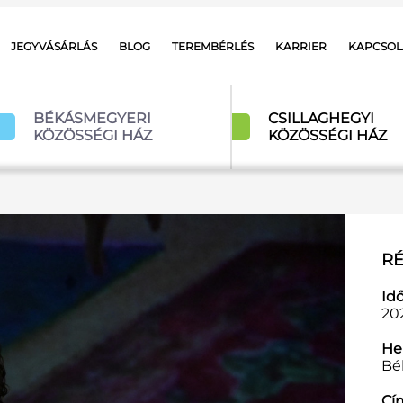
JEGYVÁSÁRLÁS
BLOG
TEREMBÉRLÉS
KARRIER
KAPCSOL
BÉKÁSMEGYERI
CSILLAGHEGYI
KÖZÖSSÉGI HÁZ
KÖZÖSSÉGI HÁZ
RÉ
Id
20
Hel
Bé
Cí