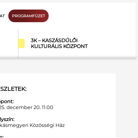
AT
PROGRAMFÜZET
3K – KASZÁSDŰLŐI
KULTURÁLIS KÖZPONT
SZLETEK:
őpont:
25. december 20. 11.00
yszín:
kásmegyeri Közösségi Ház
m: