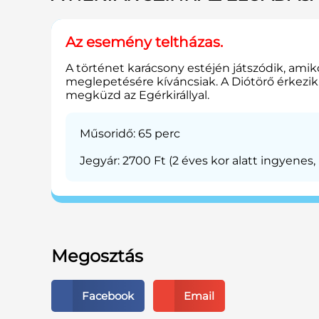
Az esemény teltházas.
A történet karácsony estéjén játszódik, amiko
meglepetésére kíváncsiak. A Diótörő érkezik,
megküzd az Egérkirállyal.
Műsoridő: 65 perc
Jegyár: 2700 Ft (2 éves kor alatt ingyenes,
Megosztás
Facebook
Email