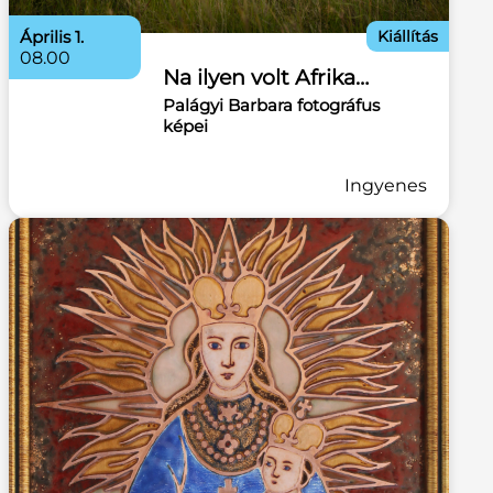
április 1.
Kiállítás
08.00
Na ilyen volt Afrika…
Palágyi Barbara fotográfus
képei
Ingyenes