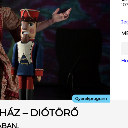
10
Je
ME
Ho
Gyerekprogram
HÁZ – DIÓTÖRŐ
ÁBAN.