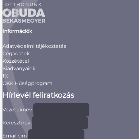
Információk
Adatvédelmi tájékoztatás
Cégadatok
Közzététel
Kiadványaink
1%
OKK Hűségprogram
Hírlevél feliratkozás
Vezetéknév
Keresztnév
Email cím