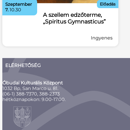
szeptember
Előadás
7.
10.30
A szellem edzőterme,
„Spiritus Gymnasticus”
Ingyenes
ELÉRHETŐSÉG
Óbudai Kulturális Központ
1032 Bp, San Marco u. 81.
(06-1) 388-7370, 388-2373
hétköznapokon: 9.00-17.00.