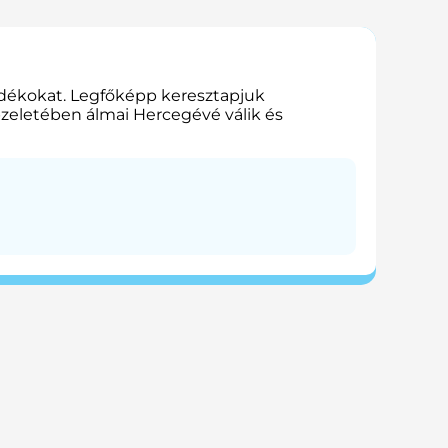
jándékokat. Legfőképp keresztapjuk
épzeletében álmai Hercegévé válik és