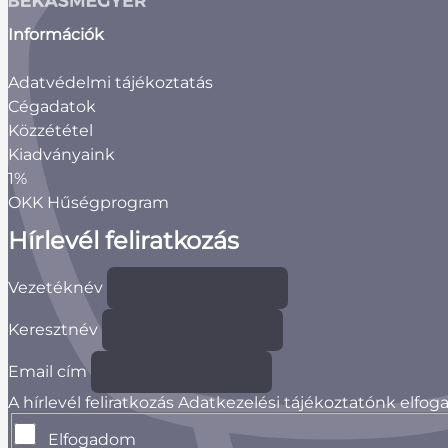
Információk
Adatvédelmi tájékoztatás
Cégadatok
Közzététel
Kiadványaink
1%
OKK Hűségprogram
Hírlevél feliratkozás
Vezetéknév
Keresztnév
Email cím
A hírlevél feliratkozás Adatkezelési tájékoztatónk elfo
Elfogadom