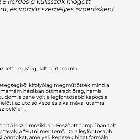
 5 kérdés a kulisszák mögött
at, és immár személyes ismerősként
özgettem. Még dalt is írtam róla.
 betegségből kifolyólag megműtötték mind a
nagymamám házában ottmaradt öreg, hamis
udom, a zene volt a legfontosabb kapocs a
ielőtt az utolsó kezelés alkalmával utamra
sz belőle”…
ható lesz a mozikban. Feszített tempóban telt
y tavaly a “Futni mentem”. De a legfontosabb
i pontokat, amelyek képesek hidat formálni