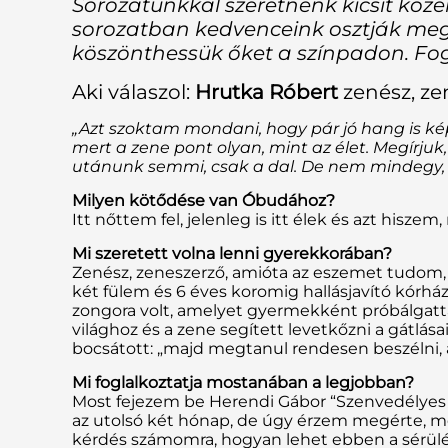
Sorozatunkkal szeretnénk kicsit köze
sorozatban kedvenceink osztják meg
köszönthessük őket a színpadon. Fog
Aki válaszol:
Hrutka Róbert
zenész, ze
„Azt szoktam mondani, hogy pár jó hang is ké
mert a zene pont olyan, mint az élet. Megírjuk
utánunk semmi, csak a dal. De nem mindegy, h
Milyen kötődése van Óbudához?
Itt nőttem fel, jelenleg is itt élek és azt hisze
Mi szeretett volna lenni gyerekkorában?
Zenész, zeneszerző, amióta az eszemet tudom,
két fülem és 6 éves koromig hallásjavító kór
zongora volt, amelyet gyermekként próbálgatt
világhoz és a zene segített levetkőzni a gátlá
bocsátott: „majd megtanul rendesen beszélni, a
Mi foglalkoztatja mostanában a legjobban?
Most fejezem be Herendi Gábor “Szenvedélyes n
az utolsó két hónap, de úgy érzem megérte, me
kérdés számomra, hogyan lehet ebben a sérülé