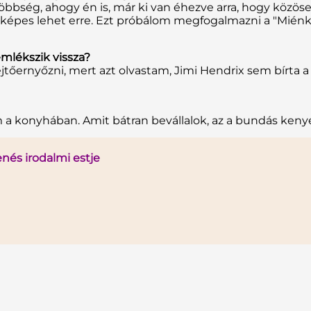
bbség, ahogy én is, már ki van éhezve arra, hogy közöse
épes lehet erre. Ezt próbálom megfogalmazni a "Miénk ez
emlékszik vissza?
tőernyőzni, mert azt olvastam, Jimi Hendrix sem bírta 
a konyhában. Amit bátran bevállalok, az a bundás kenyé
nés irodalmi estje