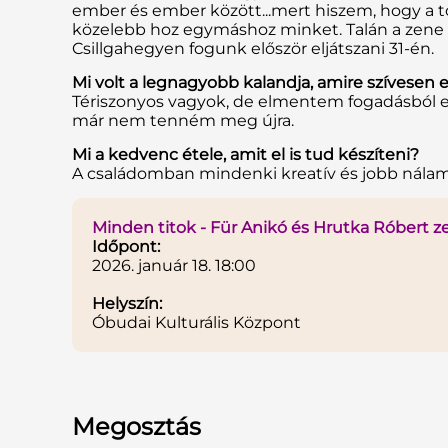
ember és ember között...mert hiszem, hogy a tö
közelebb hoz egymáshoz minket. Talán a zene k
Csillgahegyen fogunk először eljátszani 31-én.
Mi volt a legnagyobb kalandja, amire szívesen 
Tériszonyos vagyok, de elmentem fogadásból ej
már nem tenném meg újra.
Mi a kedvenc étele, amit el is tud készíteni?
A családomban mindenki kreatív és jobb nálam 
Minden titok - Für Anikó és Hrutka Róbert ze
Időpont:
2026. január 18. 18:00
Helyszín:
Óbudai Kulturális Központ
Megosztás