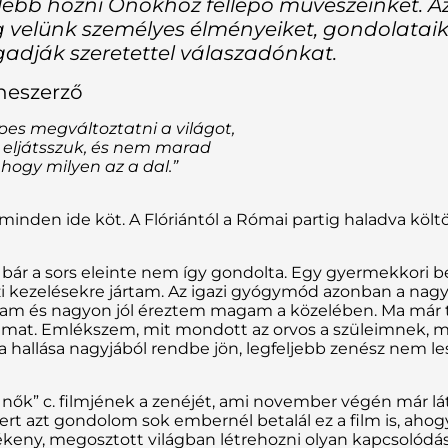
lebb hozni Önökhoz fellépő művészeinket. Az
 velünk személyes élményeiket, gondolataik
adják szeretettel válaszadónkat.
neszerző
pes megváltoztatni a világot,
, eljátsszuk, és nem marad
ogy milyen az a dal.”
m, minden ide köt. A Flóriántól a Római partig haladva költ
 bár a sors eleinte nem így gondolta. Egy gyermekkori
házi kezelésekre jártam. Az igazi gyógymód azonban a 
am és nagyon jól éreztem magam a közelében. Ma már t
saimat. Emlékszem, mit mondott az orvos a szüleimnek, m
 hallása nagyjából rendbe jön, legfeljebb zenész nem le
ők” c. filmjének a zenéjét, ami november végén már lát
rt azt gondolom sok embernél betalál ez a film is, ahog
keny, megosztott világban létrehozni olyan kapcsolódás