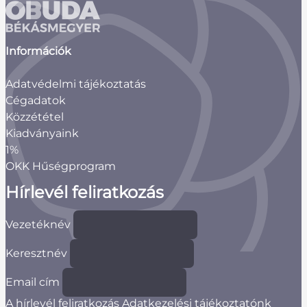
Információk
Adatvédelmi tájékoztatás
Cégadatok
Közzététel
Kiadványaink
1%
OKK Hűségprogram
Hírlevél feliratkozás
Vezetéknév
Keresztnév
Email cím
A hírlevél feliratkozás Adatkezelési tájékoztatónk