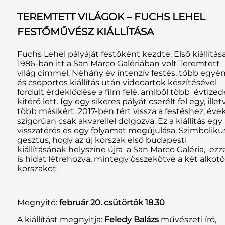
TEREMTETT VILÁGOK – FUCHS LEHEL
FESTŐMŰVÉSZ KIÁLLÍTÁSA
Fuchs Lehel pályáját festőként kezdte. Első kiállítás
1986-ban itt a San Marco Galériában volt Teremtett
világ címmel. Néhány év intenzív festés, több egyé
és csoportos kiállítás után videoartok készítésével
fordult érdeklődése a film felé, amiből több évtized
kitérő lett. Így egy sikeres pályát cserélt fel egy, illet
több másikért. 2017-ben tért vissza a festéshez, éve
szigorúan csak akvarellel dolgozva. Ez a kiállítás egy
visszatérés és egy folyamat megújulása. Szimboliku
gesztus, hogy az új korszak első budapesti
kiállításának helyszíne újra a San Marco Galéria, ezz
is hidat létrehozva, mintegy összekötve a két alkotó
korszakot.
Megnyitó:
február 20. csütörtök 18.30
A kiállítást megnyitja:
Feledy Balázs
művészeti író,