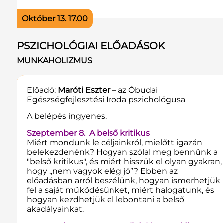
Október 13. 17.00
PSZICHOLÓGIAI ELŐADÁSOK
MUNKAHOLIZMUS
Előadó:
Maróti Eszter
– az Óbudai
Egészségfejlesztési Iroda pszichológusa
A belépés ingyenes.
Szeptember 8. A belső kritikus
Miért mondunk le céljainkról, mielőtt igazán
belekezdenénk? Hogyan szólal meg bennünk a
"belső kritikus", és miért hisszük el olyan gyakran,
hogy „nem vagyok elég jó”? Ebben az
előadásban arról beszélünk, hogyan ismerhetjük
fel a saját működésünket, miért halogatunk, és
hogyan kezdhetjük el lebontani a belső
akadályainkat.