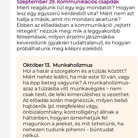
Szeptember 29. Kommunikációs csapdák
Miért reagálunk túl egy-egy mondatot? Hogyan
lesz egy egyszerű kérdésből vita? Miért nem azt
hallja a másik, amit mi mondani akartunk?
Ebben az előadásban a kommunikáció „rejtett
rétegeit” nézzük meg: mik a leggyakoribb
félreértések, milyen érzelmi játszmákba
keveredünk (gyakran tudattalanul), és hogyan
próbálhatunk meg kilépni ezekből.
Október 13. Munkaholizmus
Hol a határ a szorgalom és a túlzás között?
Miért nehéz leállni, ha már este 10 van, vagy
ha épp beteg vagyunk? A munkaholizmus–
azaz a túlzásba vitt munkavégzés – nem
csak testi, de lelki kimerüléshez is vezethet.
Az előadás során megnézzük, milyen belső
hajtóerők (pl. megfelelési vágy,
önbizalomhiány, kontrolligény) állnak a
háttérben, hogyan ismerhetjük fel
magunkon a jeleket, és mit tehetünk, ha
nehezen tudunk pihenni – bűntudat
nélkül.