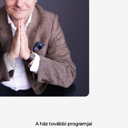
BOR
október
A ház további programjai