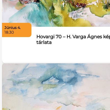
június 4.
18.30
Hovargi 70 – H. Varga Ágnes k
tárlata