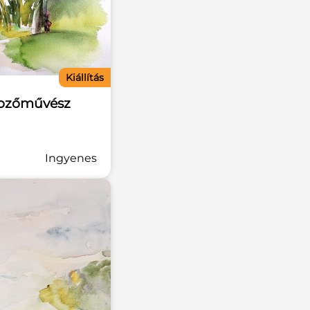
Kiállítás
épzőművész
Ingyenes