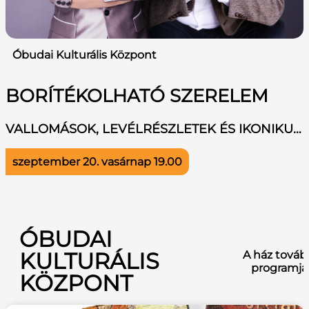
Óbudai Kulturális Központ
BORÍTÉKOLHATÓ SZERELEM
VALLOMÁSOK, LEVÉLRÉSZLETEK ÉS IKONIKUS DALOK A SZERELEMRŐL
szeptember 20. vasárnap
19.00
ÓBUDAI
KULTURÁLIS
A ház továb
programja
KÖZPONT