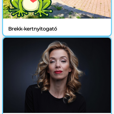
Brekk-kertnyitogató