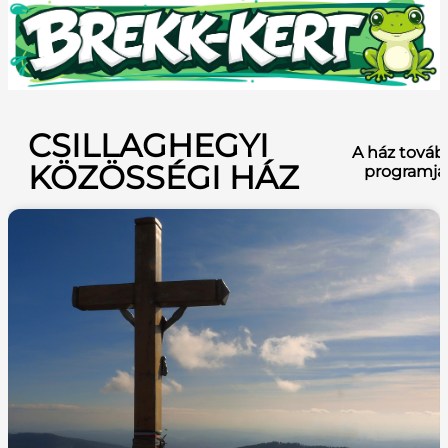
CSILLAGHEGYI
A ház továb
KÖZÖSSÉGI HÁZ
programja