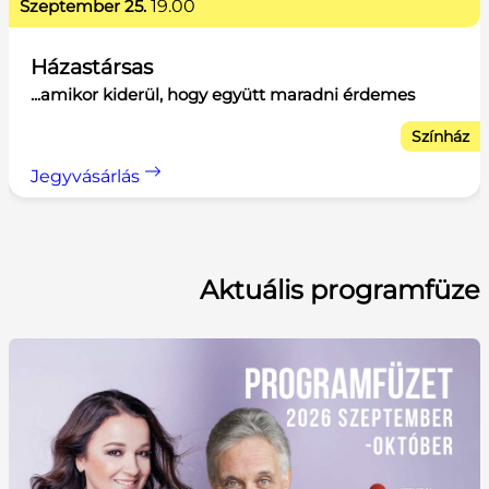
szeptember 25.
19.00
Házastársas
...amikor kiderül, hogy együtt maradni érdemes
Színház
Jegyvásárlás
Aktuális programfüze