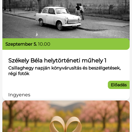
szeptember 5.
10.00
Székely Béla helytörténeti műhely 1
Csillaghegy napján könyvárusítás és beszélgetések,
régi fotók
Előadás
Ingyenes