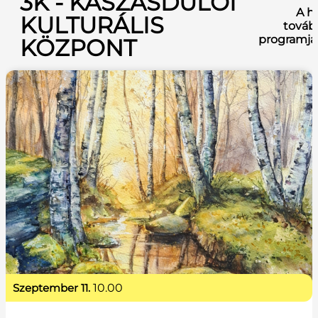
3K - KASZÁSDŰLŐI
A h
KULTURÁLIS
továb
programja
KÖZPONT
szeptember 11.
10.00