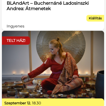
BLAndArt – Buchernáné Ladosinszki
Andrea: Átmenetek
Kiállítás
Ingyenes
TELT HÁZ!
szeptember 12.
18.30