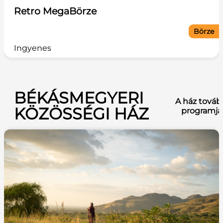
Retro MegaBörze
Börze
Ingyenes
BÉKÁSMEGYERI
A ház továb
KÖZÖSSÉGI HÁZ
programja